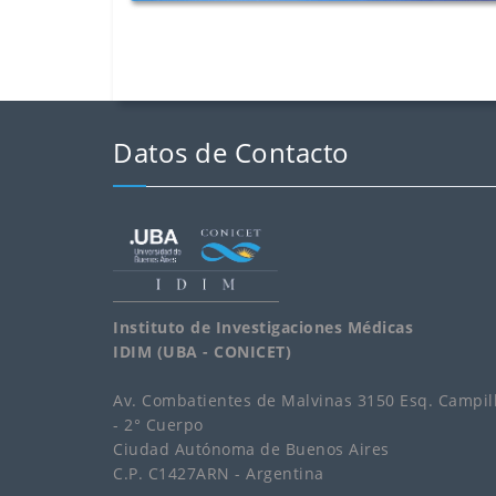
Datos de Contacto
Instituto de Investigaciones Médicas
IDIM (UBA - CONICET)
Av. Combatientes de Malvinas 3150 Esq. Campil
- 2° Cuerpo
Ciudad Autónoma de Buenos Aires
C.P. C1427ARN - Argentina