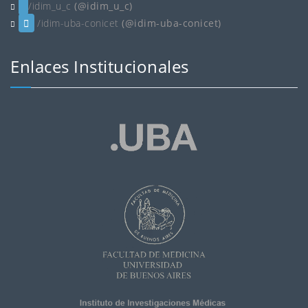
/idim_u_c
(@idim_u_c)
/idim-uba-conicet
(@idim-uba-conicet)
Enlaces Institucionales