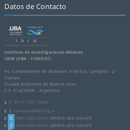
Datos de Contacto
Instituto de Investigaciones Médicas
IDIM (UBA - CONICET)
Av. Combatientes de Malvinas 3150 Esq. Campillo - 2°
Cuerpo
Ciudad Autónoma de Buenos Aires
C.P. C1427ARN - Argentina
54 11 5287-3886
contacto@idim.org.ar
/idim.uba.conicet
(@idim.uba.conicet)
/idim.uba.conicet
(@idim.uba.conicet)