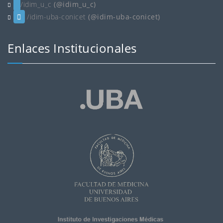
/idim_u_c
(@idim_u_c)
/idim-uba-conicet
(@idim-uba-conicet)
Enlaces Institucionales