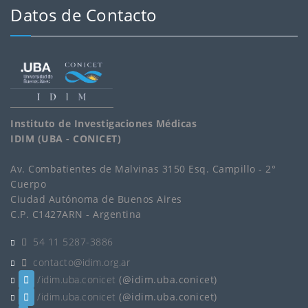
Datos de Contacto
Instituto de Investigaciones Médicas
IDIM (UBA - CONICET)
Av. Combatientes de Malvinas 3150 Esq. Campillo - 2°
Cuerpo
Ciudad Autónoma de Buenos Aires
C.P. C1427ARN - Argentina
54 11 5287-3886
contacto@idim.org.ar
/idim.uba.conicet
(@idim.uba.conicet)
/idim.uba.conicet
(@idim.uba.conicet)