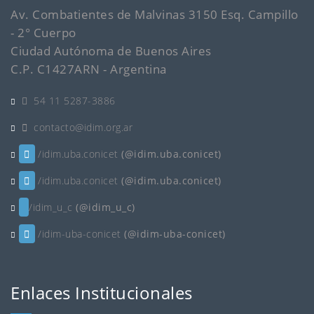
Av. Combatientes de Malvinas 3150 Esq. Campillo
- 2° Cuerpo
Ciudad Autónoma de Buenos Aires
C.P. C1427ARN - Argentina
54 11 5287-3886
contacto@idim.org.ar
/idim.uba.conicet
(@idim.uba.conicet)
/idim.uba.conicet
(@idim.uba.conicet)
/idim_u_c
(@idim_u_c)
/idim-uba-conicet
(@idim-uba-conicet)
Enlaces Institucionales